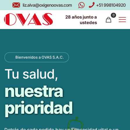
liz.alva@oxigenoovas.com
+51 998104920
0
28 años junto a
ustedes
Bienvenidos a OVAS S.A.C.
Tu salud,
nuestra
prioridad
Detrás de cada pedido hay una necesidad vital o un