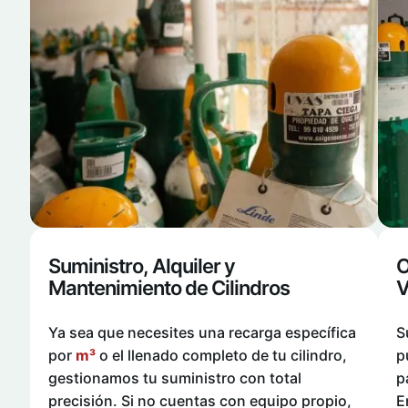
Suministro, Alquiler y
O
Mantenimiento de Cilindros
V
Ya sea que necesites una recarga específica
S
por
m³
o el llenado completo de tu cilindro,
p
gestionamos tu suministro con total
p
precisión. Si no cuentas con equipo propio,
E